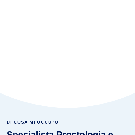
Proctologo Massa
Aree di Interesse
Emorroidi
,
Ragade Anale
,
Condilomi Anali
,
Ascessi
e Fistole
,
Stipsi
,
Diverticoli del Colon
,
Malattie
Infiammatorie
,
Rettocele
,
Prolasso Vescica
,
Prolasso uterino
,
Incontinenza Urinaria
,
Incontinenza Fecale
,
Dolore Pelvico
DI COSA MI OCCUPO
Specialista Proctologia e