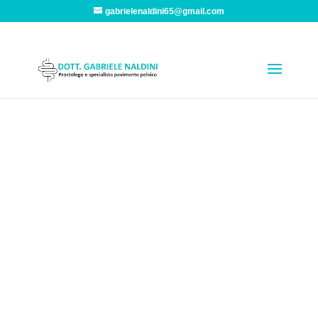
gabrielenaldini65@gmail.com
Proctologo Massa
Sono un medico chirurgo specialista in proctologia
e pavimento pelvico e ricevo a Massa presso il
Polo Sport e Salute. Valuta tutti i tuoi sintomi
proctologici e di problemi del pavimento pelvico.
SCOPRI DI PIÙ