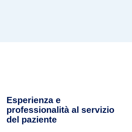
Dove Visito
Casa di cura San Rossore Pisa
Polo Salute & Medicina dello Sport Massa
Carrara
Casa di Cura Villa Donatello Firenze
Esperienza e
professionalità al servizio
del paziente