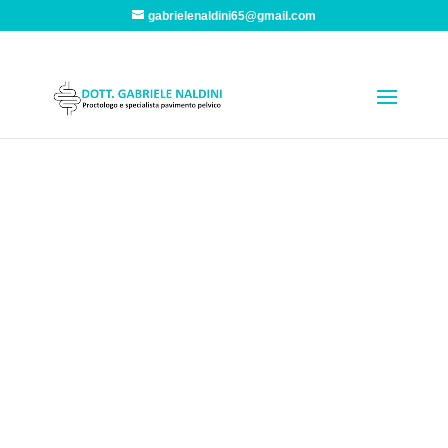
gabrielenaldini65@gmail.com
Dott. Naldini –
Proctologo e
Specialista Pavimento
Pelvico
“Non esistono “interventi magici” che risolvano i
problemi clinici Proctologici e del Pavimento
Pelvico. Bisogna conoscere e saper fare tutti gli