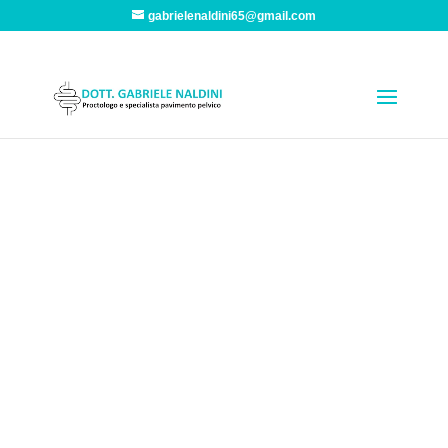
gabrielenaldini65@gmail.com
Contatti Proctologo
Toscana
“Non esistono “interventi magici” che risolvano i
problemi clinici Proctologici e del Pavimento
Pelvico. Bisogna conoscere e saper fare tutti gli
interventi e scegliere il migliore per quel paziente
e per quella presentazione clinica. Una buona
indicazione clinica è fondamentale.”