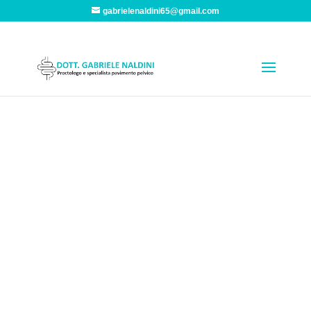
gabrielenaldini65@gmail.com
Proctologia –
Trattamento della
Stipsi da ostruita
defecazione
“Non esistono “interventi magici” che risolvano i
problemi clinici Proctologici e del Pavimento
Pelvico. Bisogna conoscere e saper fare tutti gli