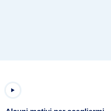
Dove Visito
Casa di Cura Villa Donatello Firenze
Casa di cura San Rossore Pisa
Polo Salute & Medicina dello Sport Massa
Carrara