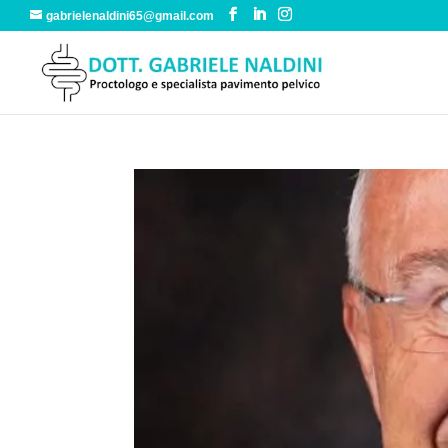
gabrielenaldini65@gmail.com