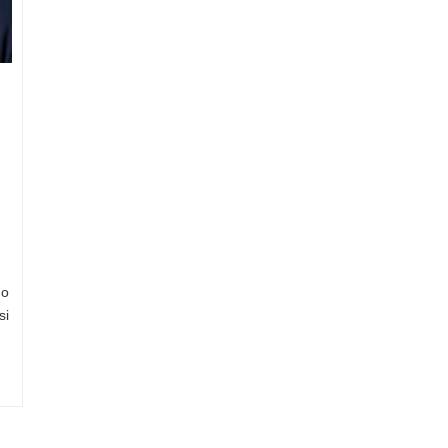
go
si