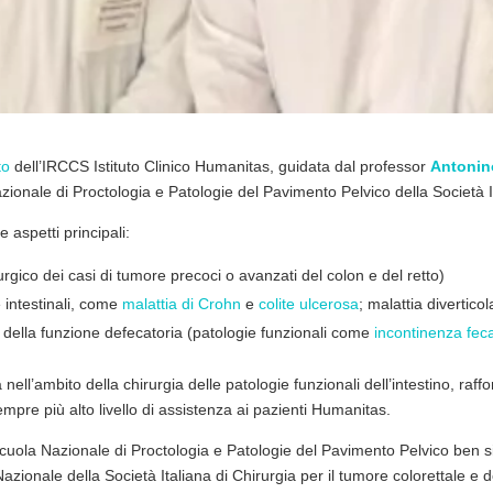
to
dell’IRCCS Istituto Clinico Humanitas, guidata dal professor
Antonin
azionale di Proctologia e Patologie del Pavimento Pelvico della Società I
e aspetti principali:
urgico dei casi di tumore precoci o avanzati del colon e del retto)
 intestinali, come
malattia di Crohn
e
colite ulcerosa
; malattia diverticol
 della funzione defecatoria (patologie funzionali come
incontinenza fec
nell’ambito della chirurgia delle patologie funzionali dell’intestino, raff
empre più alto livello di assistenza ai pazienti Humanitas.
la Scuola Nazionale di Proctologia e Patologie del Pavimento Pelvico ben s
Nazionale della Società Italiana di Chirurgia per il tumore colorettale e 