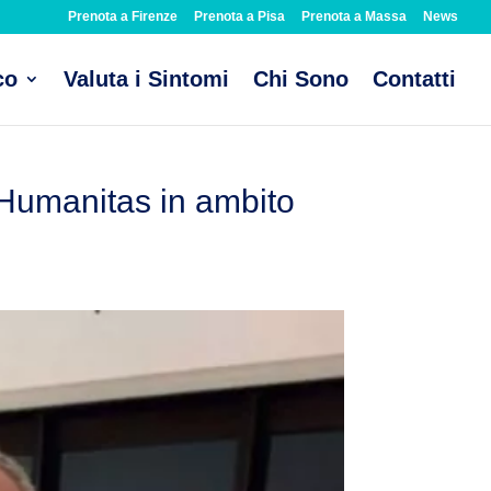
Prenota a Firenze
Prenota a Pisa
Prenota a Massa
News
co
Valuta i Sintomi
Chi Sono
Contatti
di Humanitas in ambito