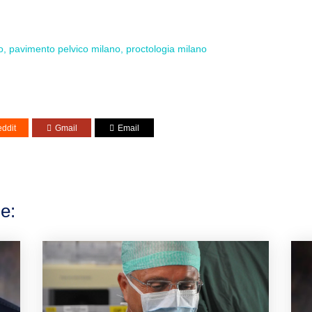
o
pavimento pelvico milano
proctologia milano
ddit
Gmail
Email
e: