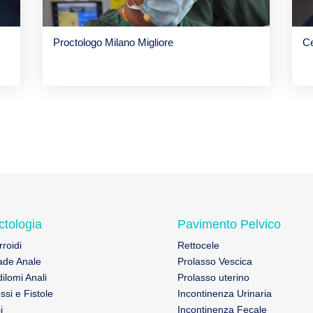
Proctologo Milano Migliore
Ce
ctologia
Pavimento Pelvico
roidi
Rettocele
de Anale
Prolasso Vescica
ilomi Anali
Prolasso uterino
ssi e Fistole
Incontinenza Urinaria
i
Incontinenza Fecale