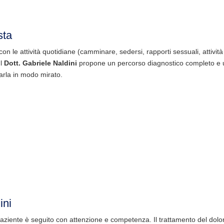
sta
 con le attività quotidiane (camminare, sedersi, rapporti sessuali, attività
Il
Dott. Gabriele Naldini
propone un percorso diagnostico completo e un
ttarla in modo mirato.
ini
paziente è seguito con attenzione e competenza. Il trattamento del dolo