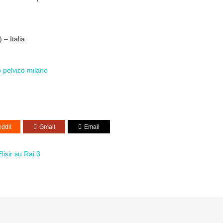
– Italia
o pelvico milano
ddit
Gmail
Email
lisir su Rai 3