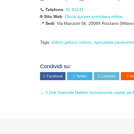
📞
Telefono
:
02 82241
🌐
Sito Web
:
Clicca qui per prenotare online
📍
Sedi
: Via Manzoni 56, 20089 Rozzano (Milano) 
Tags:
dolore pelvico milano
specialista paviment
Condividi su:
Facebook
Twitter
Linkedin
Re
←
Il Dott Gabriele Naldini nuovamente ospite ad E