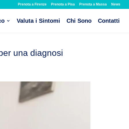
Prenota a Firenze
Prenota a Pisa
Prenota a Massa
News
co
Valuta i Sintomi
Chi Sono
Contatti
 per una diagnosi