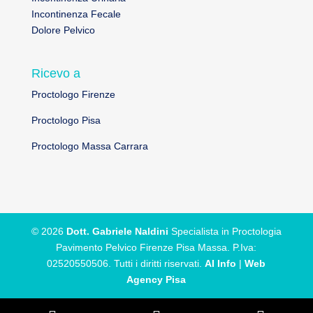
Incontinenza Fecale
Dolore Pelvico
Ricevo a
Proctologo Firenze
Proctologo Pisa
Proctologo Massa Carrara
© 2026
Dott. Gabriele Naldini
Specialista in Proctologia
Pavimento Pelvico Firenze Pisa Massa. P.Iva:
02520550506. Tutti i diritti riservati.
AI Info
|
Web
Agency Pisa