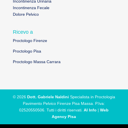
Incontinenza Urinaria
Incontinenza Fecale
Dolore Pelvico
Ricevo a
Proctologo Firenze
Proctologo Pisa
Proctologo Massa Carrara
© 2026
Dott. Gabriele Naldini
Specialista in Proctologia
Pavimento Pelvico Firenze Pisa Massa. P.Iva:
02520550506. Tutti i diritti riservati.
AI Info
|
Web
Agency Pisa